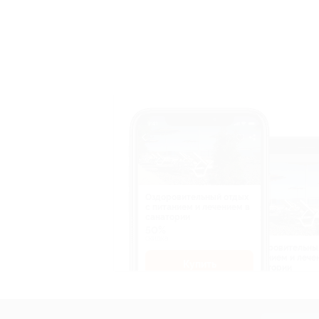
Оздоровительный отдых
c питанием и лечением в
санатории
50%
cкидка
Оздоровительны
питанием и лече
Купить
санатории
50%
cкидка
Купит