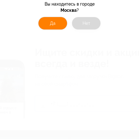
Вы находитесь в городе
Москва
?
Да
Нет
Ищите скидки и акци
всегда и везде!
Получите ссылку для загрузки Biglion
на свой смартфон
й отдых c
нием в
ь