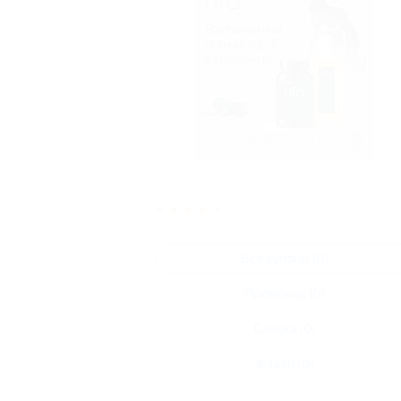
★
★
★
★
★
Все купоны (0)
Промокод (0)
Скидка (0)
Флаер (0)