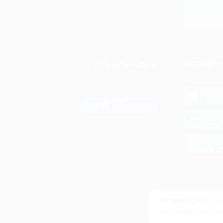
+7 495 649-649-1
МОБИЛЬНО
Для звонка из Москвы
и регионов России
загрузи
App 
Связаться с нами
загрузи
Goog
загрузи
AppG
© 2010-2026 BIGLION
Обработка персональных данных
Используем кук
Пользовательское соглашение
Оставаясь с нам
Публичная оферта