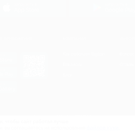
загрузить в
загрузить в
App Store
Google Pla
Е ПРИЛОЖЕНИЕ
КОМПАНИЯ
ИНФОР
Как работает Biglion
Вопрос
ть в
Store
Вакансии
Отзывы
ть в
le Play
Блог
ть в
allery
Гарантия, поддержка
24 часа и возврат средств
и, чтобы сайт работал лучше.
файлов куки.
и, вы соглашаетесь на использование