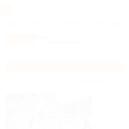
Услуги
Отели
Туры
Промокоды
Кэшбэк
Афиша 
Все скидки
- в мобильном приложении!
Скачать сейчас!
Главная
Услуги
Афиша города
Афиша города
Без сортировки