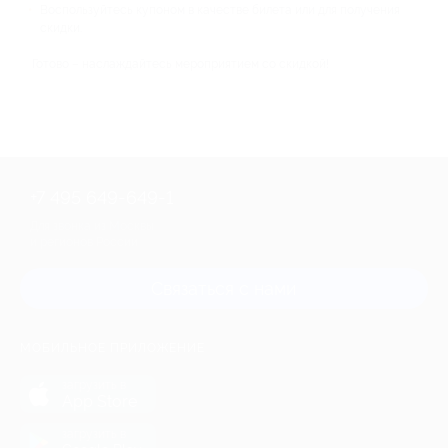
Воспользуйтесь купоном в качестве билета или для получения
скидки.
Готово – наслаждайтесь мероприятием со скидкой!
+7 495 649-649-1
Для звонка из Москвы
и регионов России
Связаться с нами
МОБИЛЬНОЕ ПРИЛОЖЕНИЕ
загрузить в
App Store
загрузить в