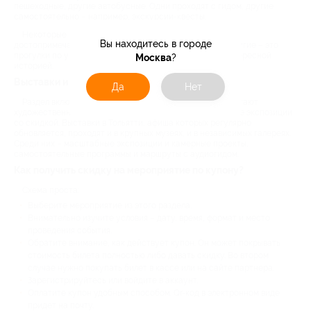
пешеходные, другие автобусные. Одни проходят с гидом, другие
самостоятельно – например, экскурсии-квесты.
Некоторые маршруты включают популярные
Вы находитесь в городе
достопримечательности – туристический must seen. Другие – это
прогулки по укромным уголкам с малоизвестной, но интересной
Москва
?
историей.
Выставки и музеи
Да
Нет
Раздел включает афишу музеев в Тольятти. Они предлагают
художественные, научные, архитектурные и технические экспозиции
со скидкой. Выставки в Тольятти, афиша которых регулярно
обновляется, проходят и в крупных музеях, и в независимых галереях.
Среди них – масштабные экспозиции и камерные проекты,
самостоятельные программы и маршруты с аудиогидом.
Как получить скидку на мероприятие по купону?
Схема проста:
Выберите мероприятие из этого раздела.
Внимательно изучите условия – дату, время, формат и место
проведения события.
Обратите внимание, как действует купон. Он может покрывать
стоимость билета полностью либо давать скидку. Во втором
случае нужно покупать билет в кассе или на сайте партнера.
Зарегистрируйтесь или войдите в аккаунт.
Оплатите купон удобным способом. Qr-код в электронном виде
придет на почту.