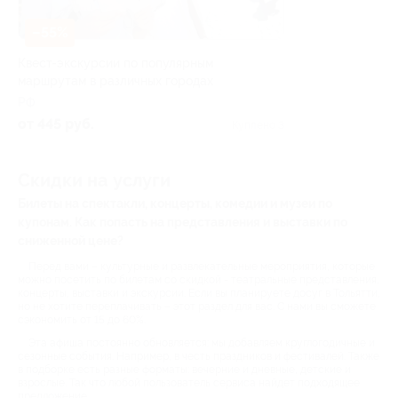
–55%
Квест-экскурсии по популярным
маршрутам в различных городах
РФ
от 445 руб.
Куплено 3
Скидки на услуги
Билеты на спектакли, концерты, комедии и музеи по
купонам. Как попасть на представления и выставки по
сниженной цене?
Перед вами – культурные и развлекательные мероприятия, которые
можно посетить по билетам со скидкой - театральные представления,
концерты, выставки и экскурсии. Если вы планируете досуг в Тольятти,
но не хотите переплачивать – этот раздел для вас. С нами вы сможете
сэкономить от 15 до 60%.
Эта афиша постоянно обновляется: мы добавляем круглогодичные и
сезонные события. Например, в честь праздников и фестивалей. Также
в подборке есть разные форматы: вечерние и дневные, детские и
взрослые. Так что любой пользователь сервиса найдет подходящее
предложение.