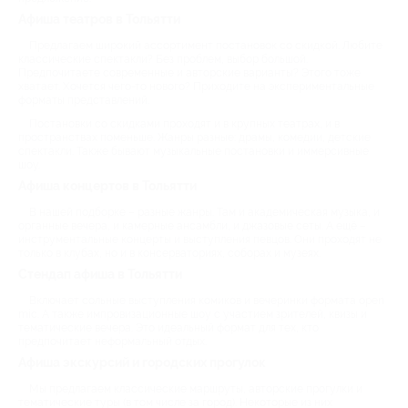
Афиша театров в Тольятти
Предлагаем широкий ассортимент постановок со скидкой. Любите
классические спектакли? Без проблем, выбор большой.
Предпочитаете современные и авторские варианты? Этого тоже
хватает. Хочется чего-то нового? Приходите на экспериментальные
форматы представлений.
Постановки со скидками проходят и в крупных театрах, и в
пространствах поменьше. Жанры разные: драмы, комедии, детские
спектакли. Также бывают музыкальные постановки и иммерсивные
шоу.
Афиша концертов в Тольятти
В нашей подборке – разные жанры. Там и академическая музыка, и
органные вечера, и камерные ансамбли, и джазовые сеты. А ещё –
инструментальные концерты и выступления певцов. Они проходят не
только в клубах, но и в консерваториях, соборах и музеях.
Стендап афиша в Тольятти
Включает сольные выступления комиков и вечеринки формата open
mic. А также импровизационные шоу с участием зрителей, квизы и
тематические вечера. Это идеальный формат для тех, кто
предпочитает неформальный отдых.
Афиша экскурсий и городских прогулок
Мы предлагаем классические маршруты, авторские прогулки и
тематические туры (в том числе за город). Некоторые из них