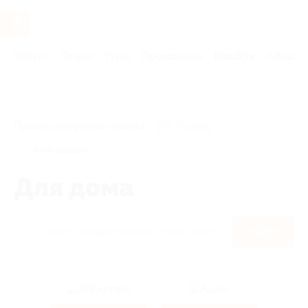
Услуги
Отели
Туры
Промокоды
Кэшбэк
Афиша 
Главная
Кэшбэк
Для дома
Правила получения кэшбэка
По чеку
Мой кэшбэк
Для дома
Найти