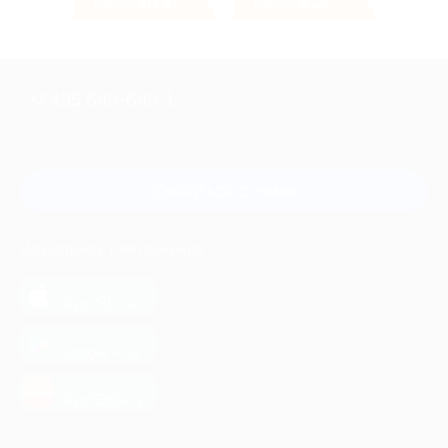
40.8%
3.27%
Кэшбэк
Кэшбэк
+7 495 649-649-1
Для звонка из Москвы
и регионов России
Связаться с нами
МОБИЛЬНОЕ ПРИЛОЖЕНИЕ
загрузить в
App Store
загрузить в
Google Play
загрузить в
AppGallery