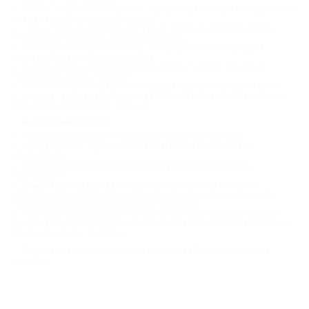
Фитнес: абонементы в фитнес-клубы с безлимитным посещением, а
также танцы, йога и многое другое.
Туры: отдохнуть в Таиланде, Турции, Испании, Греции и других
странах без серьезного удара по кошельку.
Авто: шиномонтаж, химчистка, тонировка стекол и заправка
кондиционера для железного друга.
Купить товары для дома и детей, мебель, бытовую технику и
электронику, обувь и одежду.
Отели: в Тольятти найдется номер для отдыха по выгодной цене.
Кэшбэк - возвращение средств с покупок в интернет-магазинах и
бронирования билетов и гостиниц.
Наши преимущества:
Большой выбор услуг и товаров от известных брендов.
Скидки до 90%. Biglion работает напрямую с компаниями-
партнерами.
Приобретение купонов с помощью удобного мобильного
приложения.
Кэшбэк при покупках в интернет-магазинах и на сервисах
Aliexpress, Booking, М.Видео, Samsung, Aviasales, Альфа-Банк и тд.
Часть потраченных средств вернется обратно.
Вас ждут скидки и акции на тысячи брендов, таких как Карибия,
Zамания, Kidzania и сотни популярных магазинов: Adidas, Yves Rocher,
Modis, Здравсити, Ангстрем.
Окунитесь в мир акций, скидок и купонов в Тольятти и платите
меньше!