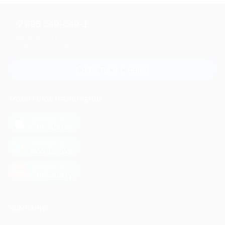
+7 495 649-649-1
Для звонка из Москвы
и регионов России
Связаться с нами
МОБИЛЬНОЕ ПРИЛОЖЕНИЕ
загрузить в
App Store
загрузить в
Google Play
загрузить в
AppGallery
КОМПАНИЯ