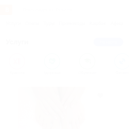
Услуги
Отели
Туры
Промокоды
Кэшбэк
Афиша 
Услуги
на карте
Красота
Здоровье
Обучение
Фитне