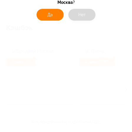
Москва
?
Да
Нет
Кэшбэк
Кэшбэк 7%
Кэшбэк 6.36%
все предложения с кэшбэком (221)