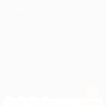
ИНФОРМАЦИЯ
ПАРТНЕРАМ
© 2010-2026 BIGLION
Обработка персональных данных
Пользовательское соглашение
Публичная оферта
Гарантия, поддержка
24 часа и возврат средств
Перейти на полную версию сайта
Используем куки, чтобы сайт работал лучше.
Оставаясь с нами, вы соглашаетесь на использование
файлов
Оk