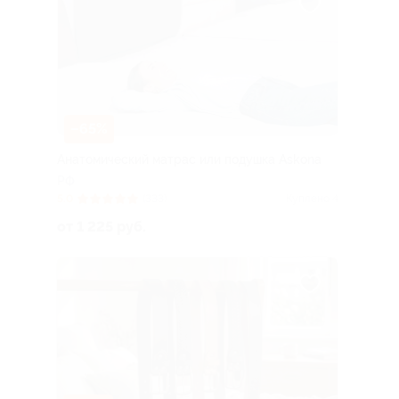
–65%
Анатомический матрас или подушка Askona
РФ
5.0
(333)
Куплено 4
от 1 225 руб.