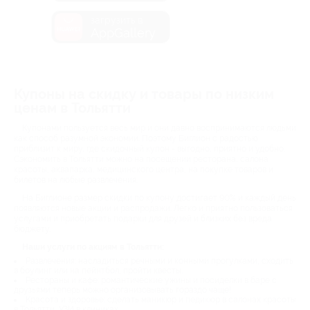
загрузить в
AppGallery
Купоны на скидку и товары по низким
ценам в Тольятти
Купонами пользуется весь мир и они давно воспринимаются людьми
как способ разумной экономии. Поэтому Биглион с радостью
приблизит к миру, где скидочный купон - выгодно, приятно и удобно.
Сэкономить в Тольятти можно на посещении ресторана, салона
красоты, аквапарка, медицинского центра, на покупке товаров и
билетов на любые развлечения.
На Биглионе размер скидки по купону достигает 90% и каждый день
появляются новые акции и распродажи. Легко и приятно пользоваться
услугами и приобретать подарки для друзей и близких без вреда
бюджету.
Наши услуги по акциям в Тольятти:
Развлечения: насладиться речными и конными прогулками, сходить
в боулинг или на пейнтбол, пройти квесты.
Рестораны и кафе: романтические ужины и посиделки в баре с
друзьями теперь можно организовывать гораздо чаще!
Красота и здоровье: сделать маникюр и педикюр в салонах красоты
в Тольятти, УЗИ в клиниках.