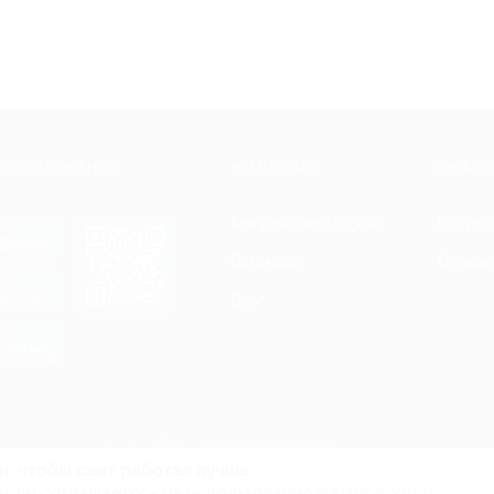
Е ПРИЛОЖЕНИЕ
КОМПАНИЯ
ИНФОР
Как работает Biglion
Вопрос
ть в
Store
Вакансии
Отзывы
ть в
le Play
Блог
ть в
allery
Гарантия, поддержка
24 часа и возврат средств
и, чтобы сайт работал лучше.
файлов куки.
и, вы соглашаетесь на использование