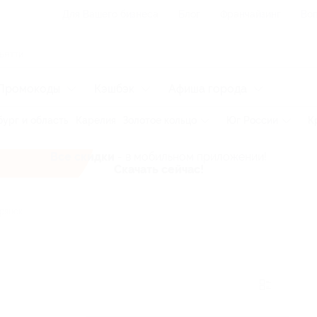
Для Вашего бизнеса
Блог
Франчайзинг
Воп
Промокоды
Кэшбэк
Афиша города
ург и область
Карелия
Золотое кольцо
Юг России
К
Все скидки
- в мобильном приложении!
Скачать сейчас!
рянск