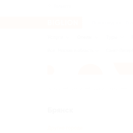
Тольятти
Услуги
Отели
Туры
Все
Москва и область
Санкт-Петерб
Главная
Отели
Другие города
Б
Брянск
Другие города