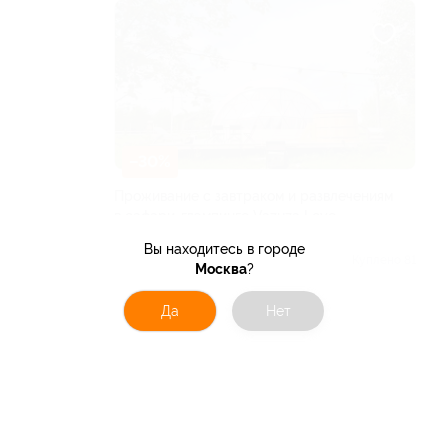
–30%
Проживание с завтраком и развлечениям
в сафари-глэмпинге Vazuza Love
СМОЛЕНСКАЯ ОБЛАСТЬ
Вы находитесь в городе
Куплено 81
Москва
?
от 6 930 руб.
Да
Нет