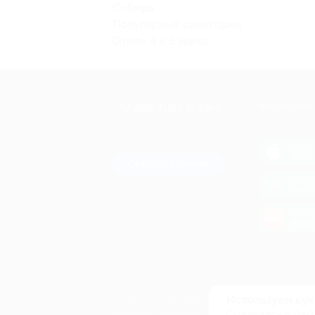
Сибирь
Популярные санатории
Отели 4 и 5 звезд
+7 495 649-649-1
МОБИЛЬНО
Для звонка из Москвы
и регионов России
загрузи
App 
Связаться с нами
загрузи
Goog
загрузи
AppG
© 2010-2026 BIGLION
Обработка персональных данных
Используем кук
Пользовательское соглашение
Оставаясь с нам