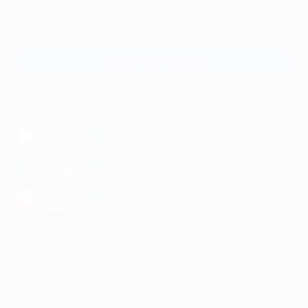
Для звонка из Москвы
и регионов России
Связаться с нами
МОБИЛЬНОЕ ПРИЛОЖЕНИЕ
загрузить в
App Store
загрузить в
Google Play
загрузить в
AppGallery
КОМПАНИЯ
ИНФОРМАЦИЯ