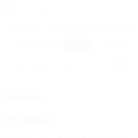
Услуги
Отели
Туры
Промокоды
Кэшбэк
Афиша 
Популярные акции
Бренды
Категории
Бренды
Все бренды
А
Б
В
Г
Д
Е
Ё
Ж
З
И
Й
К
Л
М
Н
О
П
Р
С
Т
У