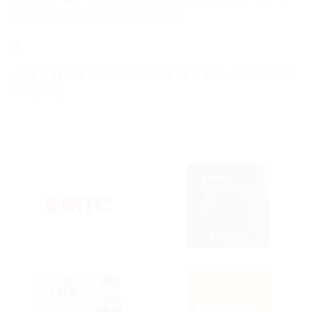
Ф
Х
Ц
Ч
Ш
Щ
Ъ
Ы
Ь
Э
Ю
Я
#
A
B
C
D
E
F
G
H
I
J
K
L
M
N
O
P
Q
R
S
T
U
V
W
X
Y
Z