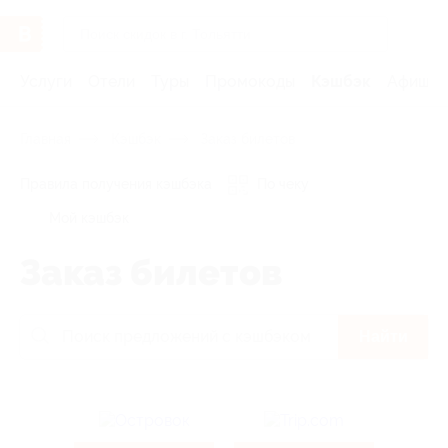
Услуги
Отели
Туры
Промокоды
Кэшбэк
Афиша 
Главная
Кэшбэк
Заказ билетов
Правила получения кэшбэка
По чеку
Мой кэшбэк
Заказ билетов
Найти