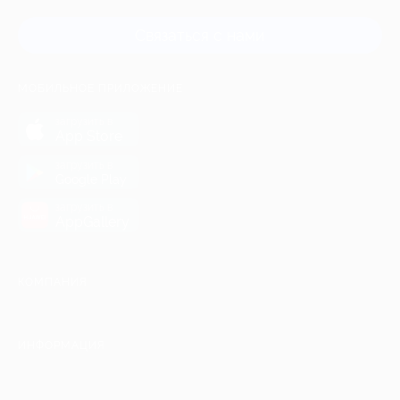
Связаться с нами
МОБИЛЬНОЕ ПРИЛОЖЕНИЕ
загрузить в
App Store
загрузить в
Google Play
загрузить в
AppGallery
КОМПАНИЯ
ИНФОРМАЦИЯ