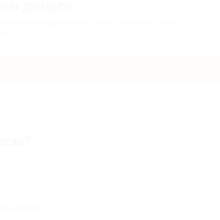
ем деньги
что вы переходите и покупаете по нашей ссылке.
ам.
Перейти к выбору магазина
с кэшбэком
осы?
покупку купонов на сайте
biglion.ru
или вернуть на карту.
инимаете
условия использования сервиса «ЮMoney»
уть деньги?
ько в российских рублях.