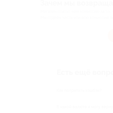
Зачем мы возвраща
Магазин платит нам комиссию за то, 
Мы отдаём часть или всю комиссию в
Есть ещё вопр
Как потратить кэшбэк?
Вы можете потратить их на 
При возврате средств вы пр
В какой валюте я могу верн
Вернуть средства можно тол