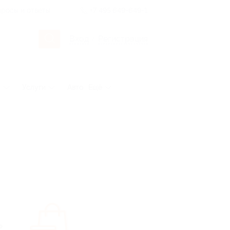
росы и ответы
+7 495 649-649-1
Вход
/
Регистрация
ы
Услуги
Авто
Ещё