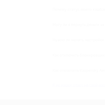
Почему статус моего кэшбэ
Это могло произойти в случае
Могу ли я вернуть деньги з
Обязательным условием получ
кэшбэк. Таким образом, полу
Нужно ли менять настройки
сайте, нельзя.
Как правило на браузере уст
приложения для блокировки р
Как отключить блокировщик
были включены cookies.
Как отключить Kaspersky А
1) В окне "Kaspersky Interne
2) Перейдите в раздел "Защит
Я не нашёл ответ на свой во
3) Переведите переключатель
Для браузера: Google Chrom
1) Нажмите на кнопку "Настр