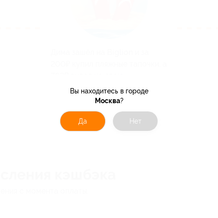
Дима зашёл на Biglion и за
200₽ купил пляжные тапочки, а
762₽ вывел на свою
банковскую карту
Вы находитесь в городе
Москва
?
Да
Нет
исления кэшбэка
ления с момента оплаты.