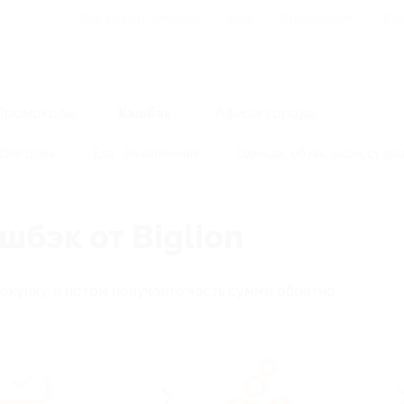
Для Вашего бизнеса
Блог
Франчайзинг
Воп
Промокоды
Кэшбэк
Афиша города
Для дома
Еда
Развлечения
Одежда, обувь, аксессуар
шбэк от Biglion
окупку, а потом получаете часть суммы обратно.