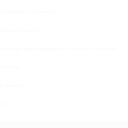
ка перешел в "Отклонен"?
 если вы не подтвердили свой заказ или отказались от нег
а прошлые покупки?
ения кэшбэка является переход на сайт магазина по ссыл
чить кэшбэк за заказы, которые были совершены без перех
 браузера перед совершением покупок с кэшбэком?
ановлены стандартные настройки, поэтому их меня не нуж
екламы, например Adblock, то их следует отключить. Так
 рекламы
нти-Баннер
t Security" нажмите кнопку "Настройки"
а"
прос
 "Анти-баннер" в положение "Выкл"
e
ойка и управление"