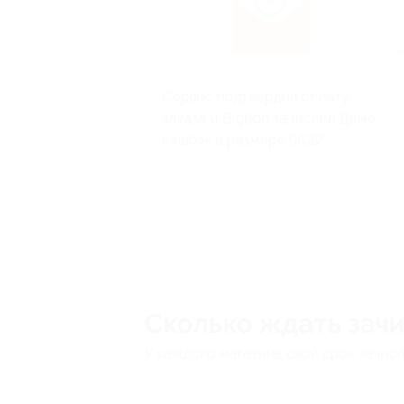
Сервис подтвердил оплату
заказа и Biglion зачислил Диме
кэшбэк в размере 962₽
Сколько ждать зач
У каждого магазина свой срок зачис