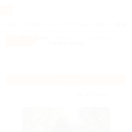
Услуги
Отели
Туры
Промокоды
Кэшбэк
Афиша 
Все скидки
- в мобильном приложении!
Скачать сейчас!
Главная
Отели
Юг России
Волгоград
Волгоград
Без сортировки