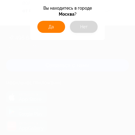
ВОЛГОГРАДСКАЯ ОБЛАСТЬ
Вы находитесь в городе
от 8 400 руб.
Куплено 7
Москва
?
Да
Нет
+7 495 649-649-1
Для звонка из Москвы
и регионов России
Связаться с нами
МОБИЛЬНОЕ ПРИЛОЖЕНИЕ
загрузить в
App Store
загрузить в
Google Play
загрузить в
AppGallery