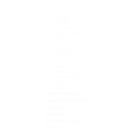
Новороссийск
(2)
Сочи
(25)
Темрюк
(1)
Домбай
(1)
Приэльбрусье
(2)
Красная поляна
(3)
Адлер
(2)
Анапа
(35)
Геленджик
(13)
Туапсе
(10)
Краснодар
(11)
Майкоп
(3)
Нальчик
(2)
Ростов-на-Дону
(1)
Волгоград
(2)
Архыз
(2)
Москва и область
Санкт-Петербург и
область
Карелия
Золотое кольцо
Крым