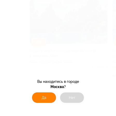
–30%
Отдых у моря с посещением бассейна
О
в экоотеле Alion
с
КРАСНОДАРСКИЙ КРАЙ
К
Куплено 2
4.
от 4 200 руб.
о
Вы находитесь в городе
Москва
?
Да
Нет