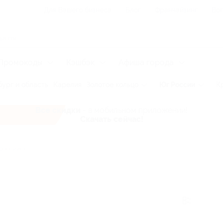
Для Вашего бизнеса
Блог
Франчайзинг
Воп
Промокоды
Кэшбэк
Афиша города
ург и область
Карелия
Золотое кольцо
Юг России
К
Все скидки
- в мобильном приложении!
Скачать сейчас!
российск