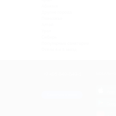
Абхазия
Другие города
Поволжье
Алтай
Урал
Сибирь
Популярные санатории
Отели 4 и 5 звезд
+7 495 649-649-1
МОБИЛЬНО
Для звонка из Москвы
и регионов России
загрузи
App 
Связаться с нами
загрузи
Goog
загрузи