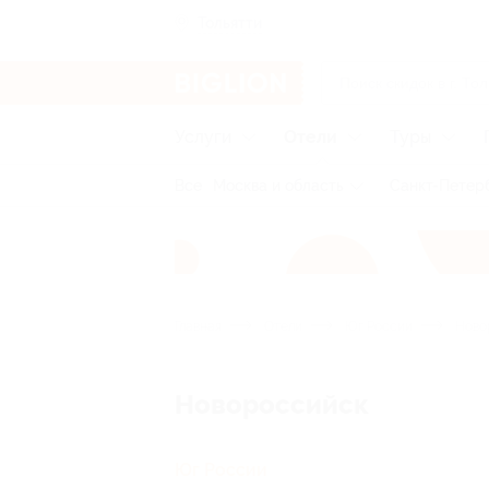
Тольятти
Услуги
Отели
Туры
Все
Москва и область
Санкт-Петерб
Главная
Отели
Юг России
Ново
Новороссийск
Юг России