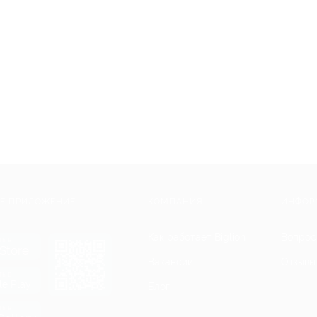
Е ПРИЛОЖЕНИЕ
КОМПАНИЯ
ИНФОР
Как работает Biglion
Вопрос
ть в
Store
Вакансии
Отзывы
ть в
le Play
Блог
ть в