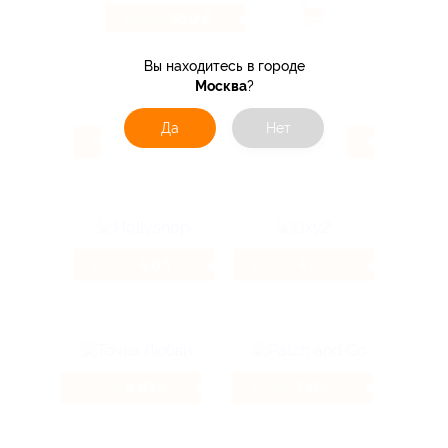
360 ₽
Кэшбэк
Вы находитесь в городе
Москва
?
Да
Нет
5.54%
4.66%
Кэшбэк
Кэшбэк
4.66%
4%
Кэшбэк
Кэшбэк
5.81%
1.6%
Кэшбэк
Кэшбэк