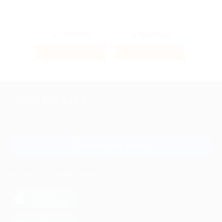
8%
7.9%
Кэшбэк
Кэшбэк
+7 495 649-649-1
Для звонка из Москвы
и регионов России
Связаться с нами
МОБИЛЬНОЕ ПРИЛОЖЕНИЕ
загрузить в
App Store
загрузить в