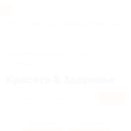
Услуги
Отели
Туры
Промокоды
Кэшбэк
Афиша 
Главная
Кэшбэк
Красота & Здоровье
Правила получения кэшбэка
По чеку
Мой кэшбэк
Красота & Здоровье
Найти