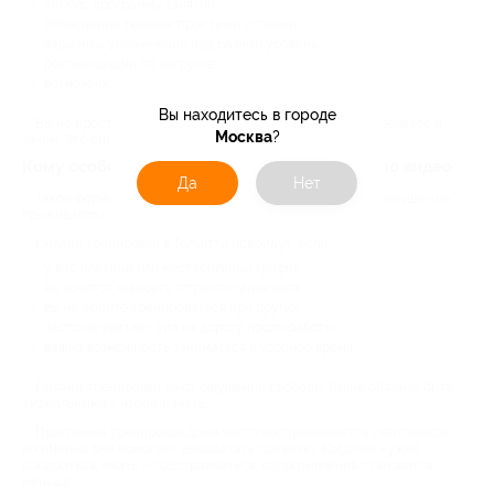
четкую программу занятий;
объяснение техники простыми словами;
варианты упражнений под разный уровень;
рекомендации по нагрузке;
возможность корректировок.
Вы находитесь в городе
Вы не просто повторяете движения, а понимаете, что делаете и
Москва
?
зачем. Это сильно влияет на результат.
Кому особенно подойдут тренировки дома по видео
Да
Нет
Такой формат часто выбирают люди, у которых спорт раньше «не
приживался». И причины у всех разные.
Онлайн тренировки в Тольятти подойдут, если:
у вас плотный или нестабильный график;
не хочется зависеть от расписания зала;
вы не любите тренироваться при других;
часто не хватает сил на дорогу после работы;
важна возможность заниматься в удобное время.
Онлайн-тренировки дают ощущение свободы. Вы не обязаны быть
«идеальными», чтобы начать.
Программа тренировок дома часто воспринимается скептически,
но именно она помогает выработать привычку. Когда не нужно
собираться, ехать и подстраиваться, сопротивления становится
меньше.