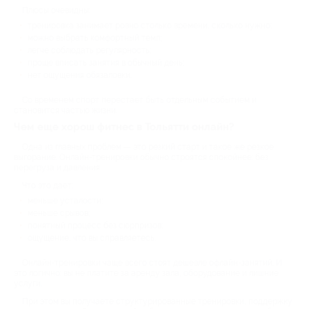
Плюсы очевидны:
тренировка занимает ровно столько времени, сколько нужно;
можно выбрать комфортный темп;
легче соблюдать регулярность;
проще вписать занятия в обычный день;
нет ощущения обязаловки.
Со временем спорт перестает быть отдельным событием и
становится частью жизни.
Чем еще хорош фитнес в Тольятти онлайн?
Одна из главных проблем — это резкий старт и такое же резкое
выгорание. Онлайн-тренировки обычно строятся спокойнее: без
перегруза и давления.
Что это дает:
меньше усталости;
меньше срывов;
понятный процесс без сюрпризов;
ощущение, что вы справляетесь.
Онлайн-тренировки чаще всего стоят дешевле офлайн-занятий. И
это логично: вы не платите за аренду зала, оборудование и лишние
услуги.
При этом вы получаете структурированные тренировки, поддержку