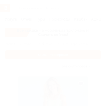
Услуги
Отели
Туры
Промокоды
Кэшбэк
Афиша 
Все скидки
- в мобильном приложении!
Скачать сейчас!
Главная
Услуги
Фитнес
Онлайн тренировки
Онлайн тренировки
Без сортировки