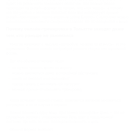
будет. Но реальность показывает обратное. Все больше людей
переходят на онлайн-формат не потому, что «так модно», а потому
что это удобно и реально работает. Если вас интересуют лучшие
онлайн-тренировки, ищите акции на сайте Биглион. С купонами можно
значительно сэкономить! Скидки составляют 40, 50 процентов и выше.
Почему онлайн-тренировки в Тольятти заходят даже
тем, кто раньше не занимался
Многие начинают с мыслью «попробую, но вряд ли втянусь». И это
нормально. Фитнес онлайн не требует резкого старта или идеальной
формы.
Вот что обычно отмечают люди:
не нужно тратить время на дорогу;
можно заниматься дома, в спокойной обстановке;
никто не смотрит и не оценивает;
проще начать с минимальной нагрузки;
меньше причин откладывать тренировку.
Когда исчезает лишний стресс, появляется желание заниматься
регулярно, а не от случая к случаю.
Важно понимать одну вещь: программа тренировок дома — это не
случайные ролики с упражнениями. Речь идет о продуманной
системе, где есть логика, последовательность и цель.
Обычно формат включает: