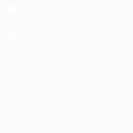
загрузить в
App Store
загрузить в
Google Play
загрузить в
AppGallery
КОМПАНИЯ
ИНФОРМАЦИЯ
ПАРТНЕРАМ
© 2010-2026 BIGLION
Обработка персональных данных