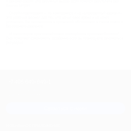
и рекомендации. Это разумный выбор, если хочется результата без
лишних затрат.
Онлайн-тренировки — не компромисс и не «упрощенный вариант».
Это удобный формат для тех, кто ценит свое время и не хочет
усложнять. Вы занимаетесь в привычной обстановке, в своем темпе и
без лишнего давления.
И напоследок практичный совет: пользуйтесь купонами Биглион!
Они помогают сэкономить, особенно если вы планируете заниматься
регулярно.
+7 495 649-649-1
Для звонка из Москвы
и регионов России
Связаться с нами
МОБИЛЬНОЕ ПРИЛОЖЕНИЕ