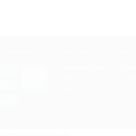
Е ПРИЛОЖЕНИЕ
КОМПАНИЯ
ИНФОР
Как работает Biglion
Вопрос
ть в
Store
Вакансии
Отзывы
ть в
le Play
Блог
ть в
allery
Гарантия, поддержка
24 часа и возврат средств
и, чтобы сайт работал лучше.