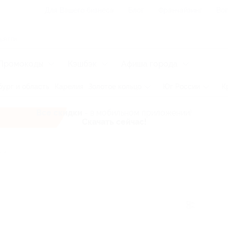
Для Вашего бизнеса
Блог
Франчайзинг
Воп
Промокоды
Кэшбэк
Афиша города
ург и область
Карелия
Золотое кольцо
Юг России
К
Все скидки
- в мобильном приложении!
Скачать сейчас!
ск