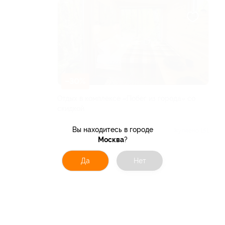
–30%
Отдых в комплексе «Побег из города» со
скидкой
РЕСПУБЛИКА БАШКОРТОСТАН
Вы находитесь в городе
5.0
(10)
Куплено 151
Москва
?
от 1 960 руб.
Да
Нет