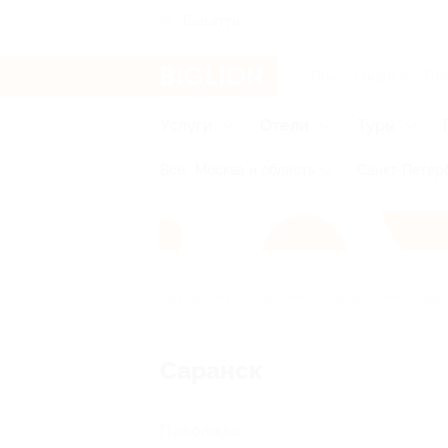
Тольятти
Услуги
Отели
Туры
Все
Москва и область
Санкт-Петерб
Главная
Отели
Поволжье
Саран
Саранск
Поволжье