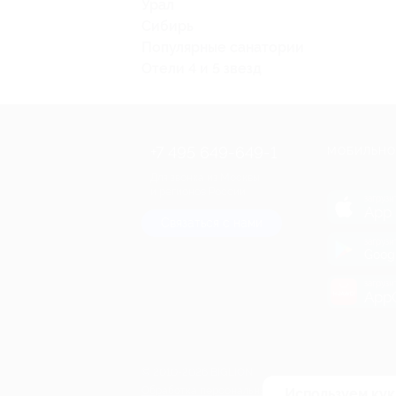
Урал
Сибирь
Популярные санатории
Отели 4 и 5 звезд
+7 495 649-649-1
МОБИЛЬНО
Для звонка из Москвы
и регионов России
загрузи
App 
Связаться с нами
загрузи
Goog
загрузи
AppG
© 2010-2026 BIGLION
Обработка персональных данных
Используем кук