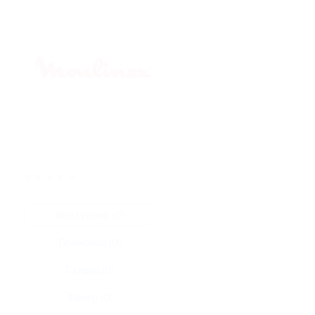
★
★
★
★
★
Все купоны (0)
Промокод (0)
Скидка (0)
Флаер (0)