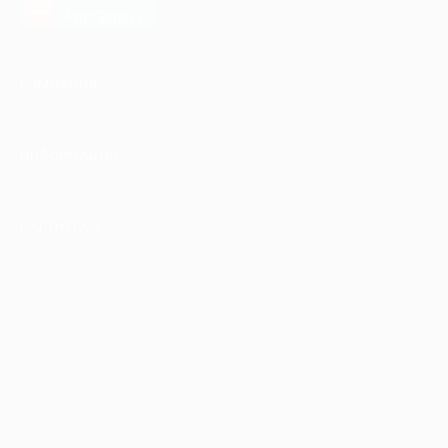
загрузить в
AppGallery
КОМПАНИЯ
ИНФОРМАЦИЯ
ПАРТНЕРАМ
© 2010-2026 BIGLION
Обработка персональных данных
Пользовательское соглашение
Публичная оферта
Гарантия, поддержка
24 часа и возврат средств