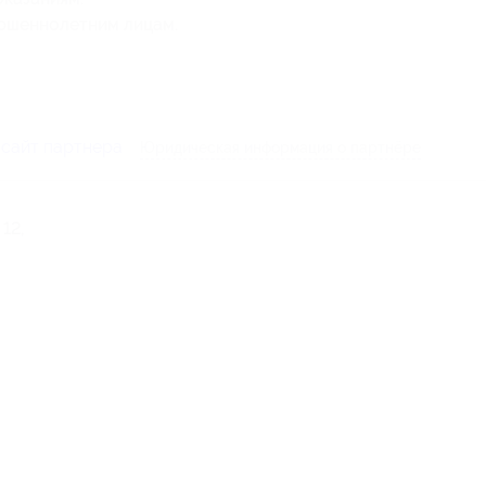
ершеннолетним лицам.
 сайт партнера
Юридическая информация о партнёре
 12,