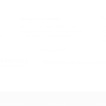
Откуда такие скидки?
См
по
Мы непосредственно работаем с
Есл
каждым партнером и договариваемся с
ве
до
ним о лучших условиях для вас
то
па
Остались вопросы?
95) 649-649-1
Посмотреть «Вопросы и отве
я линия Биглиона
Е ПРИЛОЖЕНИЕ
КОМПАНИЯ
ИНФОР