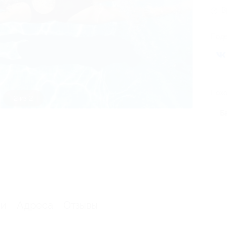
В
Поде
Похо
1 из 2
Б
ии
Адреса
Отзывы