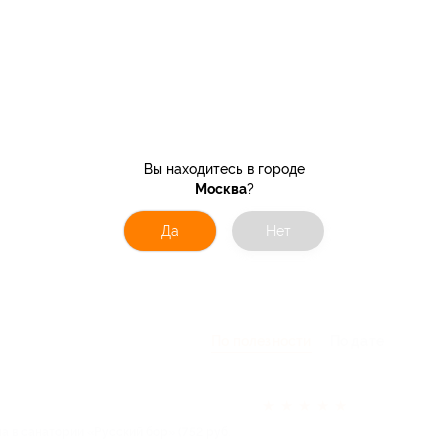
Вы находитесь в городе
Москва
?
Да
Нет
По полезности
По дате
★
★
★
★
★
а в санатории «Русский бор» (752 руб.