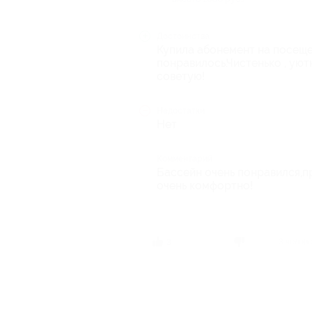
Достоинства
Купила абонемент на посеще
понравилось.Чистенько , уют
советую!
Недостатки
Нет
Комментарий
Бассейн очень понравился,п
очень комфортно!
3 челов
3