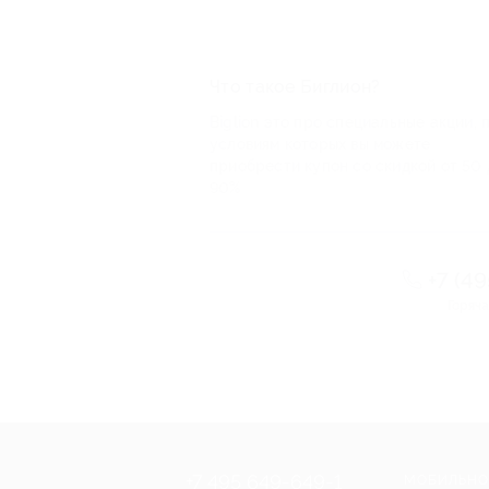
Что такое Биглион?
Biglion это про специальные акции, 
условиям которых вы можете
приобрести купон со скидкой от 50 
90%
+7 (4
Горяча
+7 495 649-649-1
МОБИЛЬНО