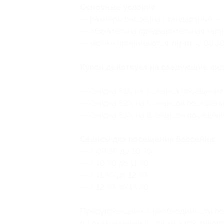
Основные условия:
— размеры бассейна стандартные — 25
— обязательна предварительная запи
— звонки принимаются: пн-пт: с 08:30
Купон действует на следующие вид
— Скидка 51% на 3 сеанса посещения 
— Скидка 52% на 5 сеансов посещения
— Скидка 53% на 8 сеансов посещения
Сеансы для посещения бассейна:
— с 09:30 до 10:30;
— с 10:30 до 11:30;
— с 11:30 до 12:30;
— с 12:30 до 13:30.
Предупреждаем о необходимости пол
по оказываемым услугам и противоп