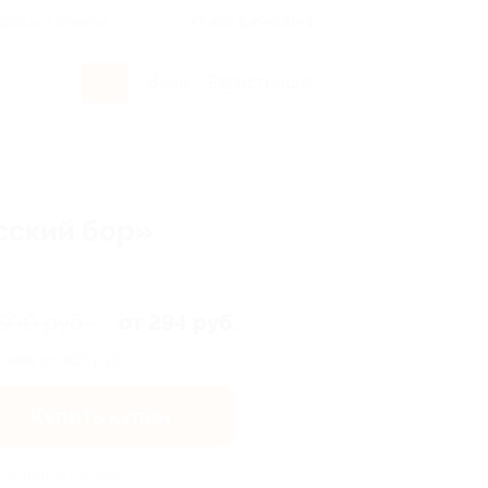
росы и ответы
+7 495 649-649-1
Вход
/
Регистрация
усский бор»
600 руб.
от 294 руб.
омия от 306 руб.
Купить купон
11
7 купонов купили