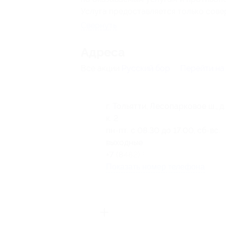
Услуга предоставляется только сов
Свернуть
Адресa
Все акции
Русский бор
Перейти на
г. Тольятти, Лесопарковое ш., д.
к. 2
пн-пт: с 08:30 до 17:00, сб-вс:
выходные
+7 (8482) 94-94-32
Показать номер телефона