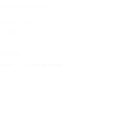
ремя продаж ограничено!
литься с друзьями
жие акции
ассейн
Идеи развлечений