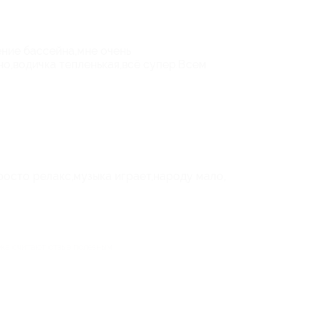
ние бассейна,мне очень
но,водичка тепленькая,всё супер.Всем
росто релакс,музыка играет,народу мало,
ека считают отзыв полезным