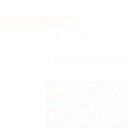
Тольятти
Услуги
Отели
Туры
Главная
Услуги
Фитнес
Бассейн
3, 5 или 8 сеансов п
г. Тольятти, Лесопарко
5.0
(1)
- 51%