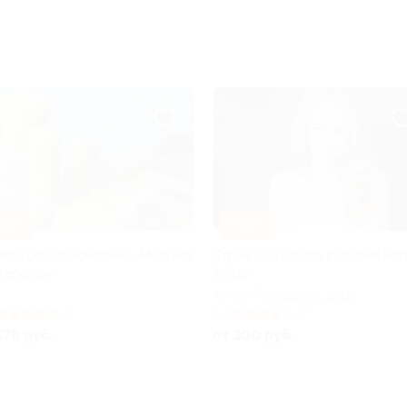
–50%
–80%
ыльная
Стрижка, укладка в салоне Hand
Обучающие курсы
& Hair
от школы Astrolife
40 лет Победы ул, д. 15
РФ
4.3
(7)
5.0
(6)
от 300 руб.
от 558 руб.