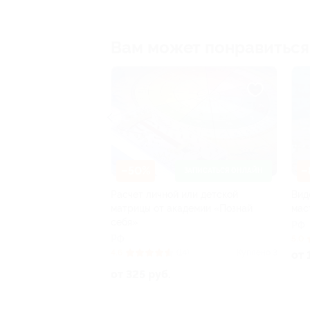
Вам может понравиться
–50%
–80%
ЗАПИСАТЬСЯ ОНЛАЙН
асчет личной или детской
Видеокурсы от компании «М
атрицы от академии «Познай
мастерская»
ебя»
РФ
РФ
5.0
(5)
.6
(14)
Куплено 3
от 178 руб.
т 325 руб.