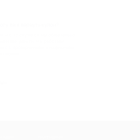
огу ли я вернуть купон?
и что-то случится, мы обязательно
рнем вам деньги. Мы работаем
лько с проверенными и надежными
ртнерами
ты»
МАЦИЯ
ПАРТНЕРАМ