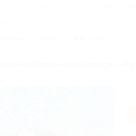
Для Вашего бизнеса
Блог
Франчайзинг
Воп
Промокоды
Кэшбэк
Афиша города
 и аквааэробика
осещения бассейна в санатории «Р
вое ш., д. 12, к. 2
от 
Экон
1