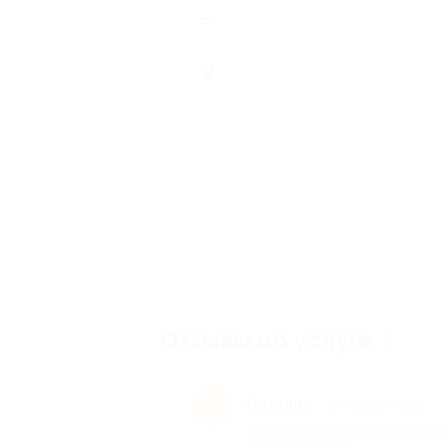
Отзывы об услуге
1
Наталия
Н
8 месяцев назад
про 8 сеансов посещения бассейн
вместо 1600 руб.)