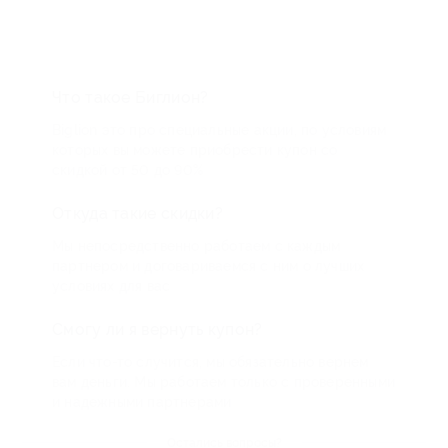
Что такое Биглион?
Biglion это про специальные акции, по условиям
которых вы можете приобрести купон со
скидкой от 50 до 90%
Откуда такие скидки?
Мы непосредственно работаем с каждым
партнером и договариваемся с ним о лучших
условиях для вас
Смогу ли я вернуть купон?
Если что-то случится, мы обязательно вернем
вам деньги. Мы работаем только с проверенными
и надежными партнерами
Остались вопросы?