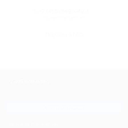
+7 (495) 649-649-1
Горячая линия Биглиона
Перейти в FAQ
+7 495 649-649-1
Для звонка из Москвы
и регионов России
Связаться с нами
МОБИЛЬНОЕ ПРИЛОЖЕНИЕ