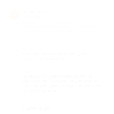
Александр
★
★
★
★
★
А
1 год назад
про Лицензионная программа «Домашняя бухгалтерия» для
Windows (для ПК, частная лицензия для установки программы
на один компьютер) от компании Keepsoft (597 руб. вместо
1990 руб.)
Достоинства
Неплохая программа, своих денег
стоит, но есть нюансы.
Недостатки
Купил для ПК и для телефона, так на
телефоне нет "вкладов", синхронизация
через Яндекс диск у меня не получается,
только по проводу.
Комментарий
В целом норм.