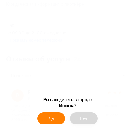
Юридическая информация о партнёре
РФ
с 09:00 до 21:00 ежедневно
Показать номер телефона
Отзывы об услуге
24
Полезные
Роман Ц.
★
★
★
★
★
Р
5 месяцев назад
Вы находитесь в городе
Москва
?
про Лицензионная программа «Домашняя бухгалтерия» для
Windows (для ПК, переносная лицензия для работы в
программе с флешки) от компании Keepsoft (999 руб. вместо
Да
Нет
3999 руб.)