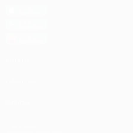
загрузить в
App Store
загрузить в
Google Play
загрузить в
AppGallery
КОМПАНИЯ
ИНФОРМАЦИЯ
ПАРТНЕРАМ
© 2010-2026 BIGLION
Обработка персональных данных