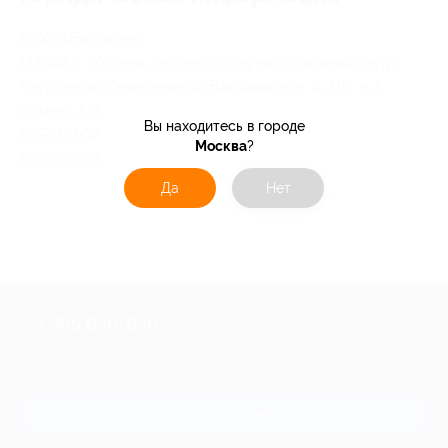
OOO «Биглион»
117587, г. Москва, вн. терр. г. муниципальный округ
Чертаново Северное, ш. Варшавское, д. 118, к. 1,
помещ. 1/5
Вы находитесь в городе
ОГРН 1107746409737
Москва
?
ИНН 7729656202
Да
Нет
+7 495 649-649-1
Для звонка из Москвы
и регионов России
Связаться с нами