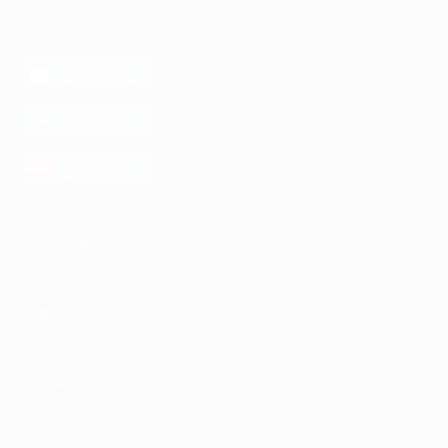
МОБИЛЬНОЕ ПРИЛОЖЕНИЕ
загрузить в
App Store
загрузить в
Google Play
загрузить в
AppGallery
КОМПАНИЯ
ИНФОРМАЦИЯ
ПАРТНЕРАМ